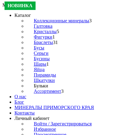
Меню
НОВИНКА
Каталог
Коллекционные минералы
3
Галтовка
Кристаллы
5
Фигурки
1
Браслеты
31
Бусы
Серьги
Бусины
Шары
1
Яйца
Пирамиды
Шкатулки
Бульки
Ассортимент
3
О нас
Блог
МИНЕРАЛЫ ПРИМОРСКОГО КРАЯ
Контакты
Личный кабинет
Войти / Зарегистрироваться
Избранное
Просмотренное