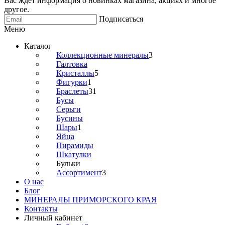
Вас ждет информация о новинках магазина, акциях и многое
другое.
Подписаться
Меню
Каталог
Коллекционные минералы
3
Галтовка
Кристаллы
5
Фигурки
1
Браслеты
31
Бусы
Серьги
Бусины
Шары
1
Яйца
Пирамиды
Шкатулки
Бульки
Ассортимент
3
О нас
Блог
МИНЕРАЛЫ ПРИМОРСКОГО КРАЯ
Контакты
Личный кабинет